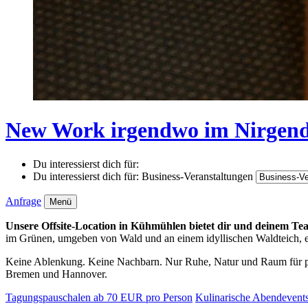
New Work irgendwo im Nirgen
Du interessierst dich für:
Du interessierst dich für:
Business-Veranstaltungen
Anfrage
Menü
Unsere Offsite-Location in Kühmühlen bietet dir und deinem T
im Grünen, umgeben von Wald und an einem idyllischen Waldteich, ent
Keine Ablenkung. Keine Nachbarn. Nur Ruhe, Natur und Raum für pro
Bremen und Hannover.
Tagungspauschalen ab 70 EUR pro Person
Kulinarische Abendevent